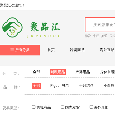
聚品汇欢迎您！
德爱
牛栏
英爱
贝
所有分类
首页
跨境商品
海外直邮
全部
哺乳用品
产褥用品
身体护理
分 类：
全部
Pigeon贝亲
十月结晶
小白熊
品 牌：
跨境商品
国内发货
海外直邮
贸易类型：