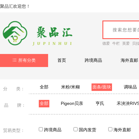
聚品汇欢迎您！
德爱
牛栏
英爱
贝
所有分类
首页
跨境商品
海外直邮
全部
米粉/米糊
面条/面块
调味品
分 类：
全部
Pigeon贝亲
亨氏
禾泱泱RIVS
品 牌：
跨境商品
国内发货
海外直邮
贸易类型：