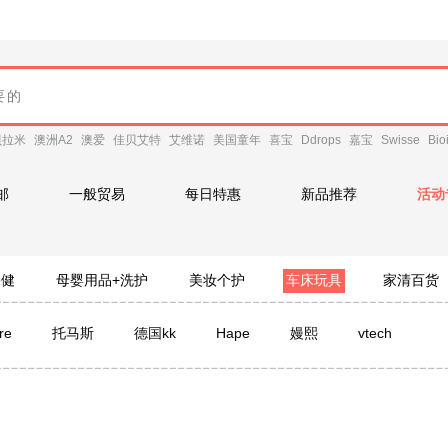
贝拉米
澳洲A2
澳爱
佳贝艾特
艾维诺
美国童年
喜宝
Ddrops
嘉宝
Swisse
Bio
邮
一般贸易
每日特惠
新品推荐
活动
保健
母婴用品+洗护
美妆个护
车床玩具
家清百货
re
托马斯
德国kk
Hape
嫚熙
vtech