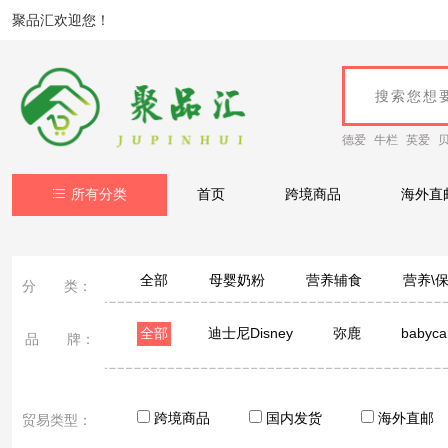
聚品汇欢迎您！
德爱
牛栏
英爱
所有分类
首页
跨境商品
海外直
全部
母婴奶粉
营养辅食
营养\
分 类：
全部
迪士尼Disney
弥鹿
babyca
品 牌：
跨境商品
国内发货
海外直邮
贸易类型：