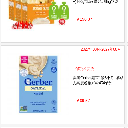
+)160g*3盒+赠果泥85g*2袋
￥150.37
2027年08月-2027年08月
保税区发货
美国Gerber嘉宝1段6个月+婴幼
儿燕麦谷物米粉454g/盒
￥69.57