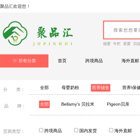
聚品汇欢迎您！
德爱
牛栏
英爱
贝
所有分类
首页
跨境商品
海外直邮
全部
母婴奶粉
营养辅食
营养\保
分 类：
全部
Bellamy's 贝拉米
Pigeon贝亲
品 牌：
Grandpa'sFarm 爷爷的农场
亨氏
DEVA
窝小芽
秋田满满
snacksun光合至上
跨境商品
国内发货
海外直邮
贸易类型：