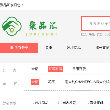
聚品汇欢迎您！
德爱
牛栏
英爱
贝
所有分类
首页
跨境商品
海外直邮
全部
家居家清
日用百货
分 类：
全部
花王
意大利CHANTECLAIR大公
品 牌：
老奶奶的秘密Grandma's Secret
ST小鸡
A
优全生活
GALO DE BARCELOS 公鸡头管家
跨境商品
国内发货
海外直邮
贸易类型：